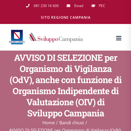
Salta
081 230 16 600
Email
PEC
al
SITO REGIONE CAMPANIA
contenuto
AVVISO DI SELEZIONE per
Organismo di Vigilanza
(OdV), anche con funzione di
Organismo Indipendente di
Valutazione (OIV) di
Sviluppo Campania
Home
Bandi chiusi
AVVISO DI SELEZIONE per Organismo di Vigilanza (OdV),