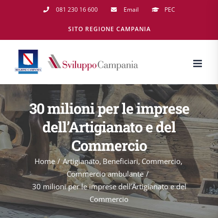
Salta
081 230 16 600
Email
PEC
al
SITO REGIONE CAMPANIA
contenuto
30 milioni per le imprese
dell’Artigianato e del
Commercio
Home
Artigianato
Beneficiari
Commercio
Commercio ambulante
30 milioni per le imprese dell’Artigianato e del
Commercio