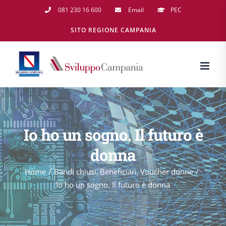
Salta
081 230 16 600
Email
PEC
al
SITO REGIONE CAMPANIA
contenuto
Io ho un sogno. Il futuro è
donna
Home
Bandi chiusi
Beneficiari
Voucher donne
Io ho un sogno. Il futuro è donna