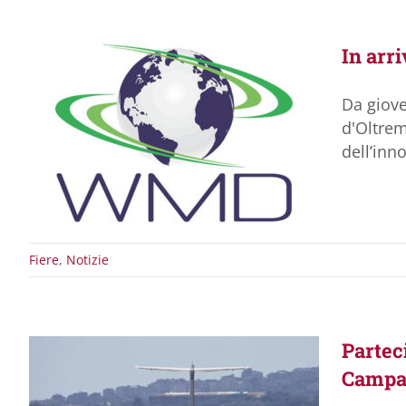
In arr
Da giove
d'Oltrem
dell’inn
Fiere
,
Notizie
Partec
Campa