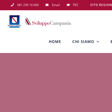
Salta
081 230 16 600
Email
PEC
SITO REGIO
al
contenuto
HOME
CHI SIAMO