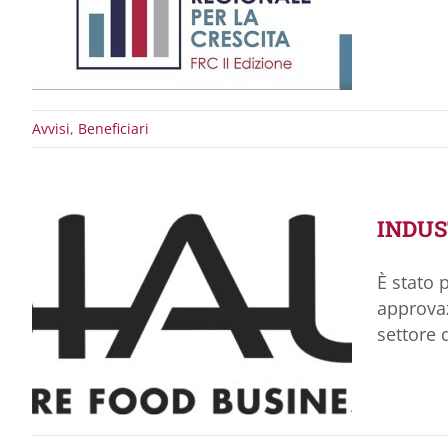
Avvisi
,
Beneficiari
INDUST
È stato 
approvaz
settore