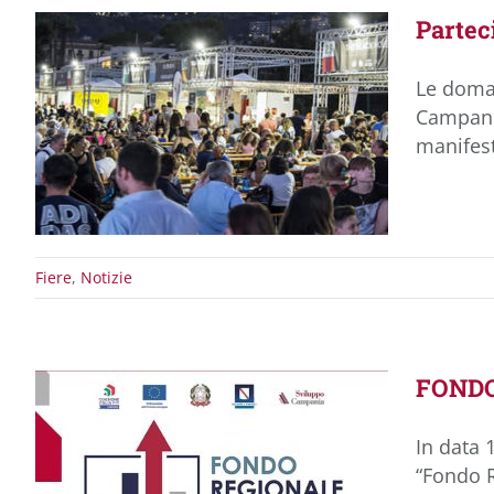
Partec
Le doman
Campania
manifest
Fiere
,
Notizie
FONDO 
In data 
“Fondo R