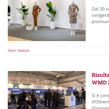
Dal 30 s
svolgerà
promuo
Fiere
,
Notizie
Risult
WMD 
Si è con
d’Oltrem
l’innova