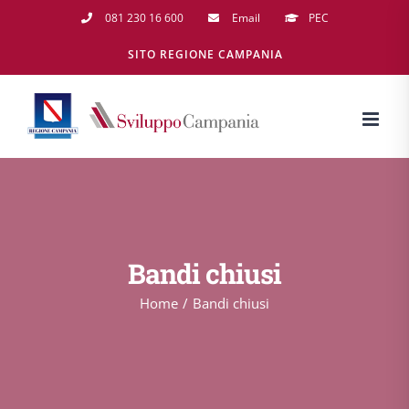
Salta
081 230 16 600
Email
PEC
al
SITO REGIONE CAMPANIA
contenuto
Bandi chiusi
Home
Bandi chiusi