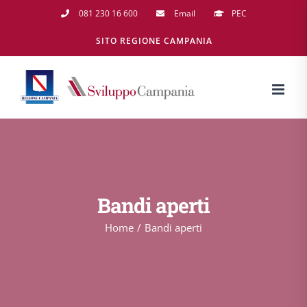
Salta
081 230 16 600
Email
PEC
al
SITO REGIONE CAMPANIA
contenuto
Bandi aperti
Home
Bandi aperti