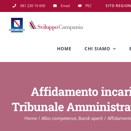
Salta
081 230 16 600
Email
PEC
SITO REGIO
al
contenuto
HOME
CHI SIAMO
Affidamento incaric
Tribunale Amministrat
Home
Albo competenze
Bandi aperti
Affidamento