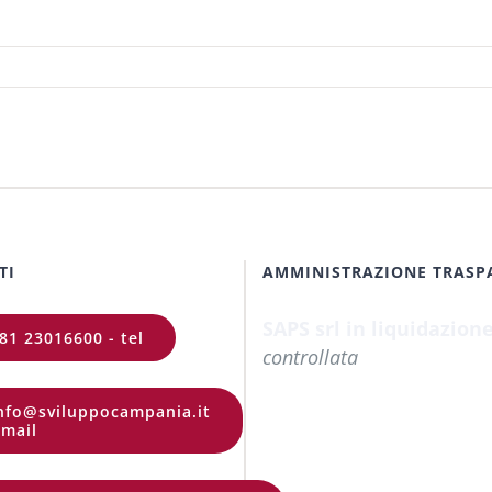
TI
AMMINISTRAZIONE TRASP
SAPS srl in liquidazion
81 23016600 - tel
controllata
nfo@sviluppocampania.it
 mail