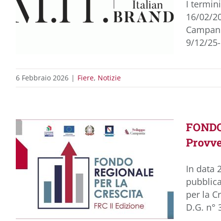
I termin
16/02/20
Campania
9/12/25-
6 Febbraio 2026
|
Fiere
,
Notizie
FONDO 
Provv
In data 
pubblica
per la C
D.G. n° 