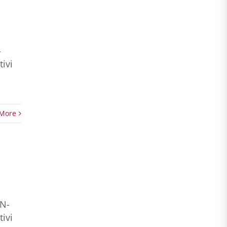
-
tivi
More
iN-
tivi