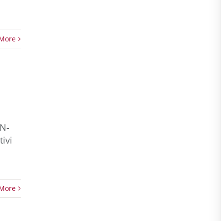
More
iN-
tivi
More