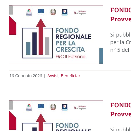
FONDO 
Provv
Si pubbl
per la C
n° 5 del
16 Gennaio 2026
|
Avvisi
,
Beneficiari
FONDO 
Provv
Si pubbl