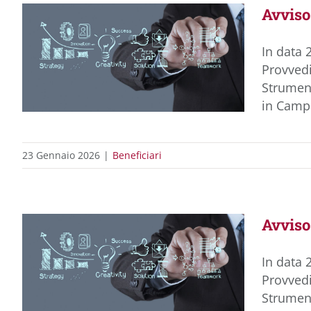
Avvis
In data 
Provvedi
Strument
in Campa
23 Gennaio 2026
|
Beneficiari
Avvis
In data 
Provvedi
Strument