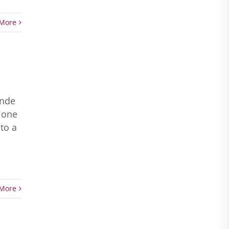
More
ande
zione
ato a
More