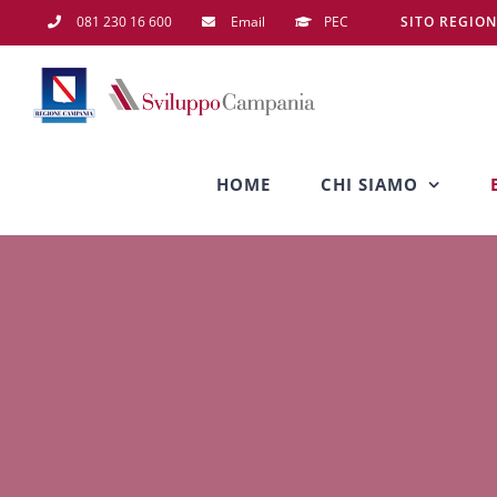
Salta
081 230 16 600
Email
PEC
SITO REGIO
al
contenuto
HOME
CHI SIAMO