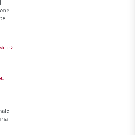
l
ione
del
More
e.
nale
mina