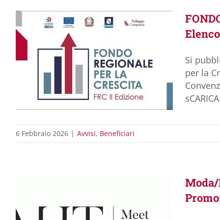
FONDO 
Elenco
Si pubbl
per la C
Convenzi
sCARICA
6 Febbraio 2026
|
Avvisi
,
Beneficiari
Moda/F
Promoz