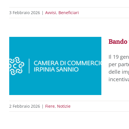
3 Febbraio 2026
|
Avvisi
,
Beneficiari
Bando 
Il 19 ge
per part
delle im
incentiv
2 Febbraio 2026
|
Fiere
,
Notizie