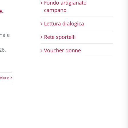
Fondo artigianato
campano
e.
Lettura dialogica
onale
Rete sportelli
26.
Voucher donne
More