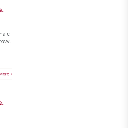
e.
onale
rovv.
More
e.