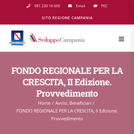
Salta
081 230 16 600
Email
PEC
al
SITO REGIONE CAMPANIA
contenuto
FONDO REGIONALE PER LA
CRESCITA, II Edizione.
Provvedimento
Home
Avvisi
Beneficiari
FONDO REGIONALE PER LA CRESCITA, II Edizione.
Provvedimento