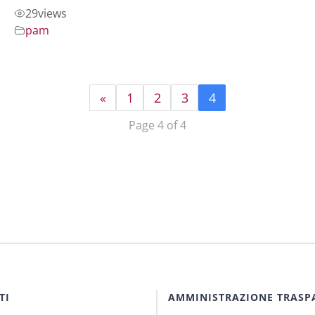
29
views
pam
«
1
2
3
4
Page 4 of 4
TI
AMMINISTRAZIONE TRASP