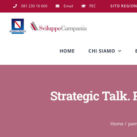
Salta
081 230 16 600
Email
PEC
SITO REGIO
al
contenuto
HOME
CHI SIAMO
Strategic Talk. 
Home
pa