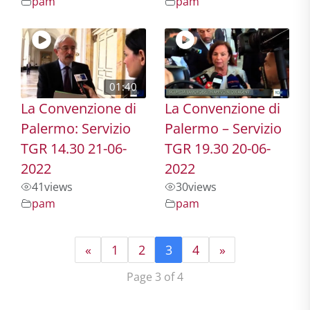
pam
pam
01:40
La Convenzione di
La Convenzione di
Palermo: Servizio
Palermo – Servizio
TGR 14.30 21-06-
TGR 19.30 20-06-
2022
2022
41
views
30
views
pam
pam
«
1
2
3
4
»
Page 3 of 4