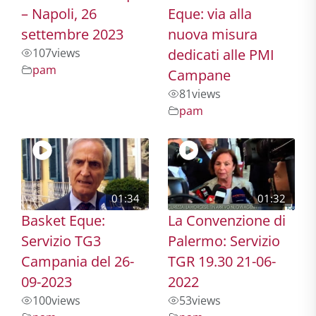
– Napoli, 26
Eque: via alla
settembre 2023
nuova misura
107
views
dedicati alle PMI
pam
Campane
81
views
pam
01:34
01:32
Basket Eque:
La Convenzione di
Servizio TG3
Palermo: Servizio
Campania del 26-
TGR 19.30 21-06-
09-2023
2022
100
views
53
views