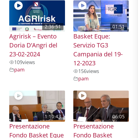
2:36:51
01:51
Agririsk – Evento
Basket Eque:
Doria D’Angri del
Servizio TG3
23-02-2024
Campania del 19-
109
views
12-2023
pam
156
views
pam
1:10:43
06:05
Presentazione
Presentazione
Fondo Basket Eque
Fondo Basket