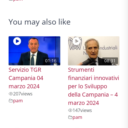
You may also like
01:16
08:31
Servizio TGR
Strumenti
Campania 04
finanziari innovativi
marzo 2024
per lo Sviluppo
207
views
della Campania – 4
pam
marzo 2024
147
views
pam