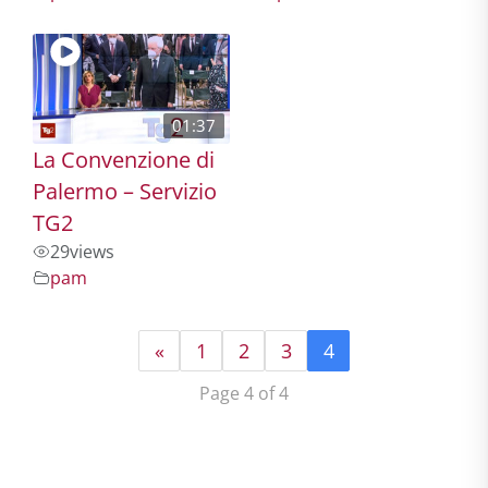
01:37
La Convenzione di
Palermo – Servizio
TG2
29
views
pam
«
1
2
3
4
Page 4 of 4