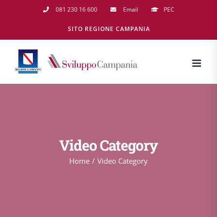
Salta
081 230 16 600
Email
PEC
al
SITO REGIONE CAMPANIA
contenuto
Video Category
Home
Video Category