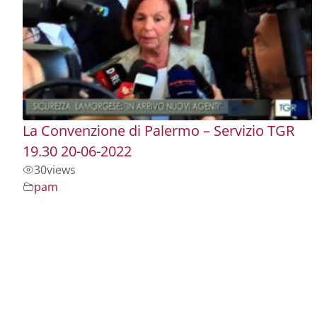
La Convenzione di Palermo – Servizio TGR
19.30 20-06-2022
30
views
pam