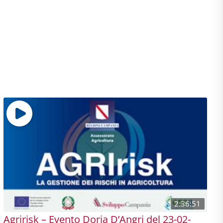
2:36:51
Agririsk – Evento Doria D’Angri del 23-02-