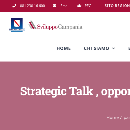
Salta
081 230 16 600
Email
PEC
SITO REGIO
al
contenuto
HOME
CHI SIAMO
Strategic Talk , oppo
Home
pa