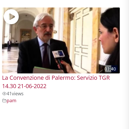
01:40
La Convenzione di Palermo: Servizio TGR
14.30 21-06-2022
41
views
pam