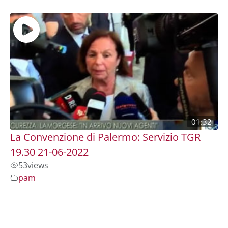
01:32
La Convenzione di Palermo: Servizio TGR
19.30 21-06-2022
53
views
pam