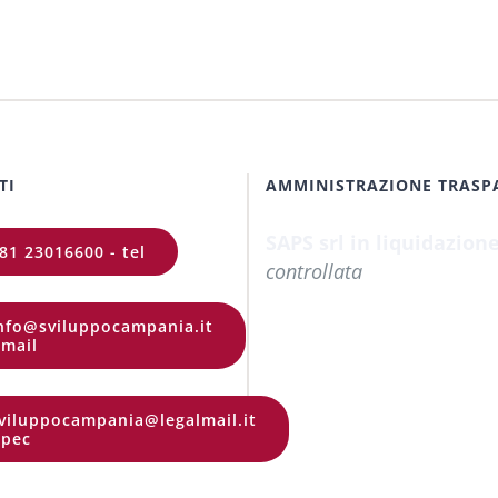
TI
AMMINISTRAZIONE TRASP
SAPS srl in liquidazion
81 23016600 - tel
controllata
nfo@sviluppocampania.it
 mail
viluppocampania@legalmail.it
 pec