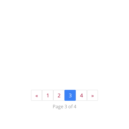
«
1
2
3
4
»
Page 3 of 4