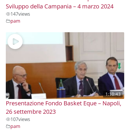
Sviluppo della Campania – 4 marzo 2024
147
views
pam
1:10:43
Presentazione Fondo Basket Eque – Napoli,
26 settembre 2023
107
views
pam