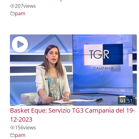
207
views
pam
01:51
Basket Eque: Servizio TG3 Campania del 19-
12-2023
156
views
pam