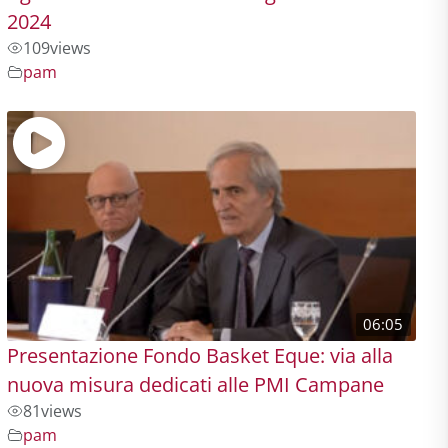
2024
109
views
pam
06:05
Presentazione Fondo Basket Eque: via alla
nuova misura dedicati alle PMI Campane
81
views
pam