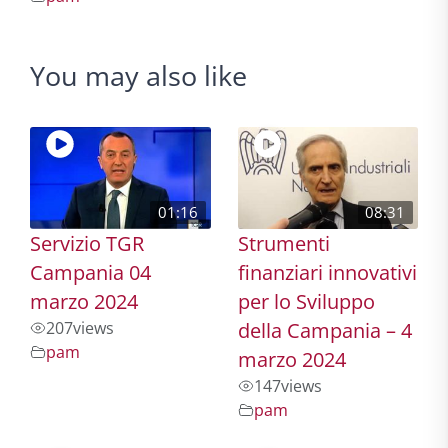
You may also like
01:16
08:31
Servizio TGR
Strumenti
Campania 04
finanziari innovativi
marzo 2024
per lo Sviluppo
207
views
della Campania – 4
pam
marzo 2024
147
views
pam