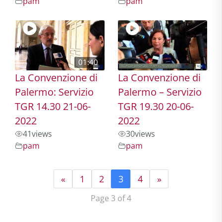
pam
pam
01:40
La Convenzione di
La Convenzione di
Palermo: Servizio
Palermo – Servizio
TGR 14.30 21-06-
TGR 19.30 20-06-
2022
2022
41
views
30
views
pam
pam
«
1
2
3
4
»
Page 3 of 4