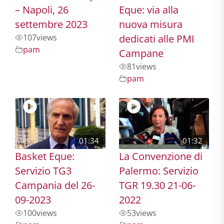
– Napoli, 26
Eque: via alla
settembre 2023
nuova misura
107
views
dedicati alle PMI
pam
Campane
81
views
pam
01:34
01:32
Basket Eque:
La Convenzione di
Servizio TG3
Palermo: Servizio
Campania del 26-
TGR 19.30 21-06-
09-2023
2022
100
views
53
views