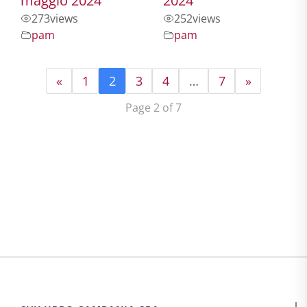
maggio 2024
2024
273
views
252
views
pam
pam
«
1
2
3
4
…
7
»
Page 2 of 7