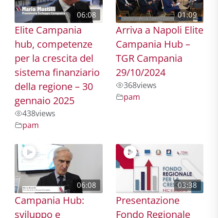
06:08
01:09
Elite Campania
Arriva a Napoli Elite
hub, competenze
Campania Hub –
per la crescita del
TGR Campania
sistema finanziario
29/10/2024
della regione – 30
368
views
pam
gennaio 2025
438
views
pam
06:08
03:38
Campania Hub:
Presentazione
sviluppo e
Fondo Regionale