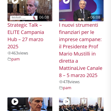
06:08
06:08
Strategic Talk –
I nuovi strumenti
ELITE Campania
finanziari per le
Hub – 27 marzo
imprese campane:
2025
il Presidente Prof
463
views
Mario Mustilli in
pam
diretta a
MattinaLive Canale
8 – 5 marzo 2025
478
views
pam