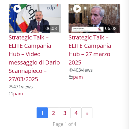
06:08
06:08
Strategic Talk –
Strategic Talk –
ELITE Campania
ELITE Campania
Hub – Video
Hub – 27 marzo
messaggio di Dario
2025
Scannapieco –
463
views
pam
27/03/2025
471
views
pam
1
2
3
4
»
Page 1 of 4