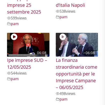
imprese 25
d’Italia Napoli
settembre 2025
538
views
pam
599
views
pam
06:08
06:08
Ipe imprese SUD –
La finanza
12/05/2025
straordinaria come
544
views
opportunità per le
pam
Imprese Campane
– 06/05/2025
498
views
pam