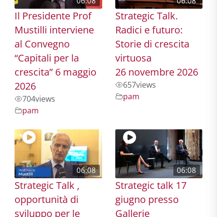
06:08
06:08
Il Presidente Prof
Strategic Talk.
Mustilli interviene
Radici e futuro:
al Convegno
Storie di crescita
“Capitali per la
virtuosa
crescita” 6 maggio
26 novembre 2026
2026
657
views
pam
704
views
pam
06:08
06:08
Strategic Talk ,
Strategic talk 17
opportunità di
giugno presso
sviluppo per le
Gallerie