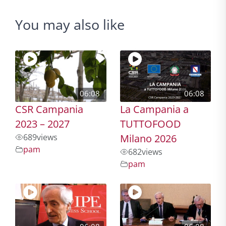
You may also like
06:08
06:08
CSR Campania
La Campania a
2023 – 2027
TUTTOFOOD
689
views
Milano 2026
pam
682
views
pam