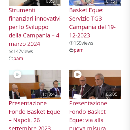
08:31
01:51
Strumenti
Basket Eque:
finanziari innovativi
Servizio TG3
per lo Sviluppo
Campania del 19-
della Campania – 4
12-2023
marzo 2024
155
views
pam
147
views
pam
1:10:43
06:05
Presentazione
Presentazione
Fondo Basket Eque
Fondo Basket
– Napoli, 26
Eque: via alla
settembre 2023
nuova misura