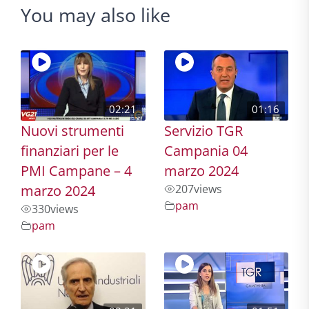
You may also like
02:21
01:16
Nuovi strumenti
Servizio TGR
finanziari per le
Campania 04
PMI Campane – 4
marzo 2024
marzo 2024
207
views
pam
330
views
pam