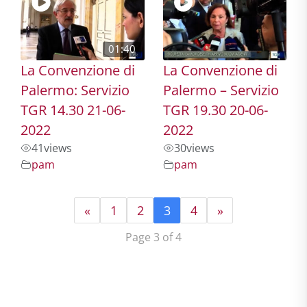
01:40
La Convenzione di
La Convenzione di
Palermo: Servizio
Palermo – Servizio
TGR 14.30 21-06-
TGR 19.30 20-06-
2022
2022
41
views
30
views
pam
pam
«
1
2
3
4
»
Page 3 of 4