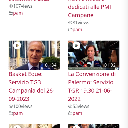
107
views
dedicati alle PMI
pam
Campane
81
views
pam
01:34
01:32
Basket Eque:
La Convenzione di
Servizio TG3
Palermo: Servizio
Campania del 26-
TGR 19.30 21-06-
09-2023
2022
100
views
53
views
pam
pam